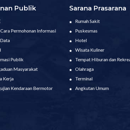
nan Publik
Sarana Prasarana
E
Rumah Sakit
 Cara Permohonan Informasi
Puskesmas
 Data
Hotel
H
Wisata Kuliner
rmasi Publik
Tempat Hiburan dan Rekrea
aduan Masyarakat
Olahraga
a Kerja
Terminal
ujian Kendaraan Bermotor
Angkutan Umum