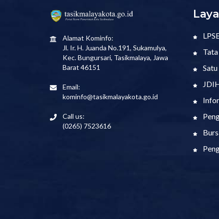
Laya
LPS
Alamat Kominfo:
Jl. Ir. H. Juanda No.191, Sukamulya,
Tata
Kec. Bungursari, Tasikmalaya, Jawa
Satu
Barat 46151
JDI
Email:
kominfo@tasikmalayakota.go.id
Info
Peng
Call us:
(0265) 7523616
Burs
Peng