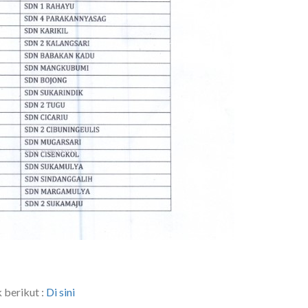
 berikut :
Di sini