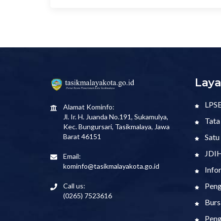
Laya
LPS
Alamat Kominfo:
Jl. Ir. H. Juanda No.191, Sukamulya,
Tata
Kec. Bungursari, Tasikmalaya, Jawa
Satu
Barat 46151
JDI
Email:
kominfo@tasikmalayakota.go.id
Info
Peng
Call us:
(0265) 7523616
Burs
Peng