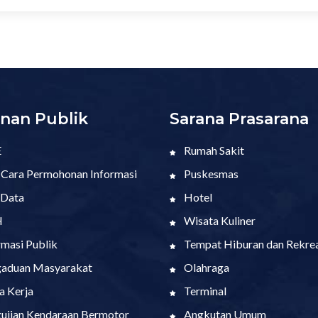
nan Publik
Sarana Prasarana
E
Rumah Sakit
 Cara Permohonan Informasi
Puskesmas
 Data
Hotel
H
Wisata Kuliner
rmasi Publik
Tempat Hiburan dan Rekrea
aduan Masyarakat
Olahraga
a Kerja
Terminal
ujian Kendaraan Bermotor
Angkutan Umum